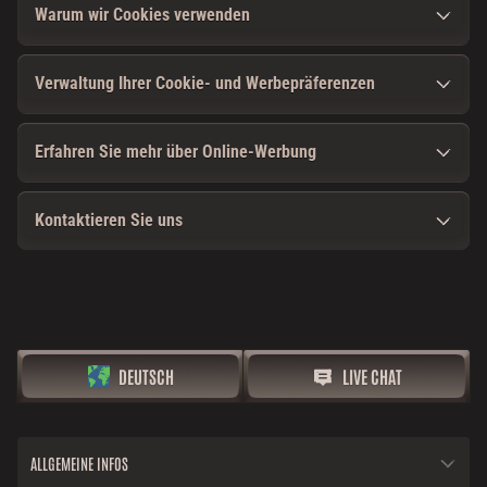
Warum wir Cookies verwenden
Verwaltung Ihrer Cookie- und Werbepräferenzen
Erfahren Sie mehr über Online-Werbung
Kontaktieren Sie uns
DEUTSCH
LIVE CHAT
ALLGEMEINE INFOS